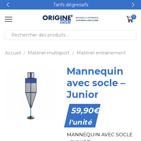
Tarifs dégressifs
0
Accueil
Matériel multisport
Matériel entraînement
/
/
Mannequin
avec socle –
Junior
59,90
€
l'unité
MANNEQUIN AVEC SOCLE