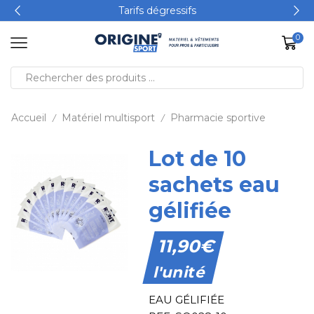
Tarifs dégressifs
0
Accueil
Matériel multisport
Pharmacie sportive
/
/
Lot de 10
sachets eau
gélifiée
11,90
€
l'unité
EAU GÉLIFIÉE