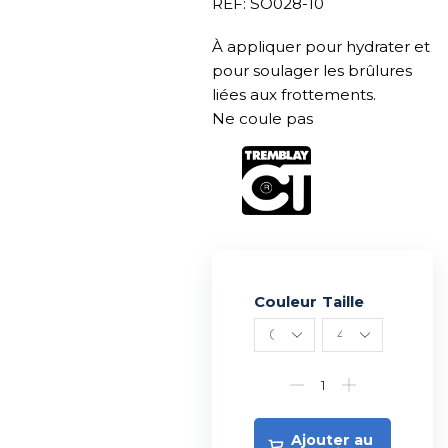
REF: SO028-10
À appliquer pour hydrater et
pour soulager les brûlures
liées aux frottements.
Ne coule pas
Couleur
Alternative:
Taille
Ajouter au