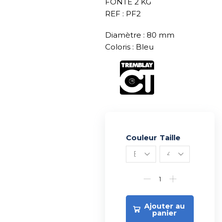
FONTE 2 KG
REF : PF2
Diamètre : 80 mm
Coloris : Bleu
Couleur
Alternative:
Taille
Ajouter au
panier