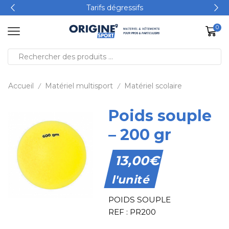
Tarifs dégressifs
0
Accueil
Matériel multisport
Matériel scolaire
/
/
Poids souple
– 200 gr
13,00
€
l'unité
POIDS SOUPLE
REF : PR200