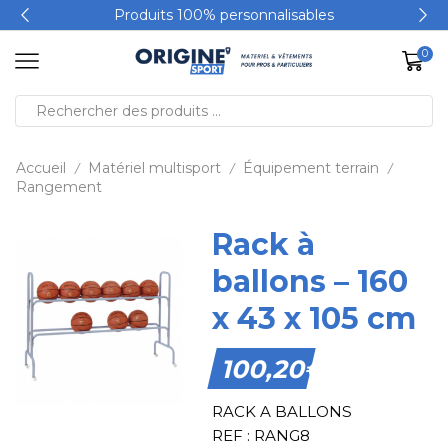
Produits 100% personnalisables
0
Accueil
Matériel multisport
Équipement terrain
/
/
/
Rangement
Rack à
ballons – 160
x 43 x 105 cm
100,20
€
RACK A BALLONS
REF : RANG8