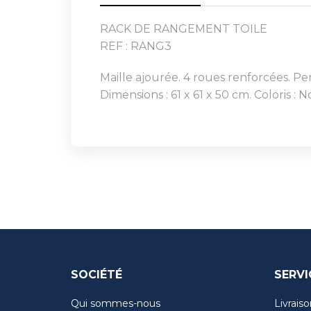
RACK DE RANGEMENT TOILE
REF : RANG3
Maille ajourée. 4 roues renforcées. Pe
Dimensions : 61 x 61 x 50 cm. Coloris : No
SOCIÉTÉ
SERVI
Qui sommes-nous
Livraiso