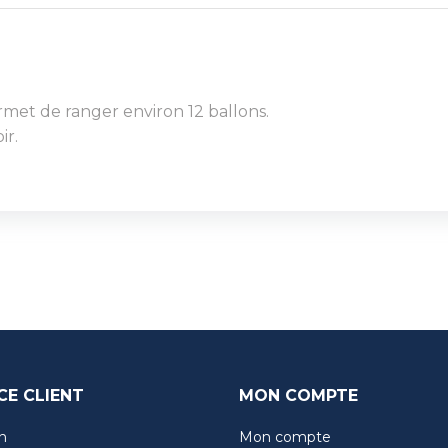
rmet de ranger environ 12 ballons.
ir.
CE CLIENT
MON COMPTE
n
Mon compte