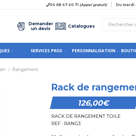
04 68 47 40 71
(Appel gratuit)
Du mardi 
Demander
Catalogues
un devis
QUES
SERVICES PROS
PERSONNALISATION
BOUTI
ain
Rangement
/
Rack de rangement
126,00
€
RACK DE RANGEMENT TOILE
REF : RANG3