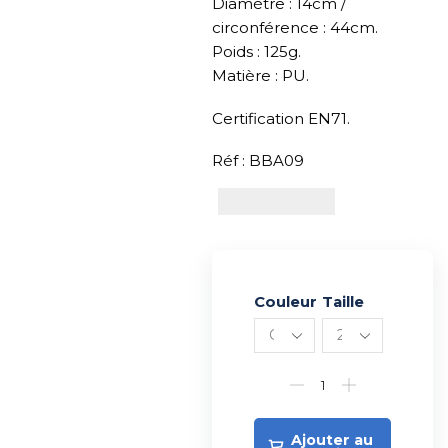
Diamètre : 14cm /
circonférence : 44cm.
Poids : 125g.
Matière : PU.
Certification EN71.
Réf : BBA09
Couleur
Alternative:
Taille
Ajouter au