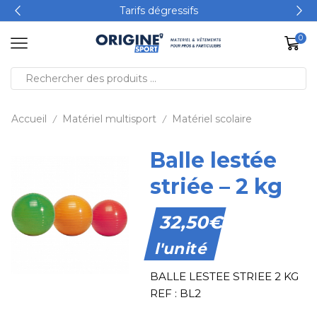
Tarifs dégressifs
0
Accueil
Matériel multisport
Matériel scolaire
/
/
Balle lestée
striée – 2 kg
32,50
€
l'unité
BALLE LESTEE STRIEE 2 KG
REF : BL2