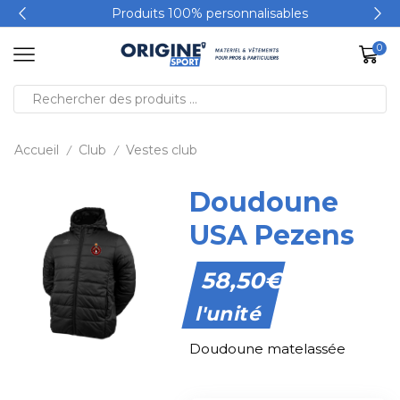
Produits 100% personnalisables
0
Accueil
Club
Vestes club
/
/
Doudoune
USA Pezens
58,50
€
l'unité
Doudoune matelassée