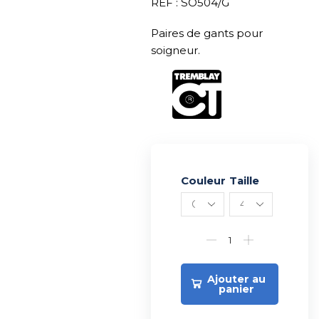
REF : SO504/G
Paires de gants pour
soigneur.
Couleur
Alternative:
Taille
Ajouter au
panier