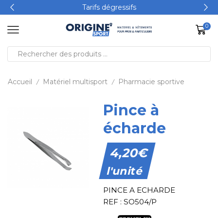
Tarifs dégressifs
0
Accueil
Matériel multisport
Pharmacie sportive
/
/
Pince à
écharde
4,20
€
l'unité
PINCE A ECHARDE
REF : SO504/P