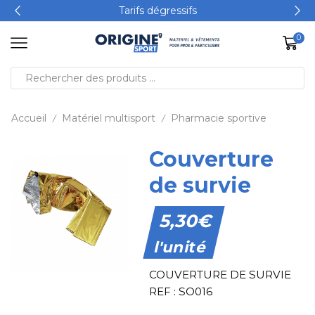
Tarifs dégressifs
0
Accueil
Matériel multisport
Pharmacie sportive
/
/
Couverture
de survie
5,30
€
l'unité
COUVERTURE DE SURVIE
REF : SO016