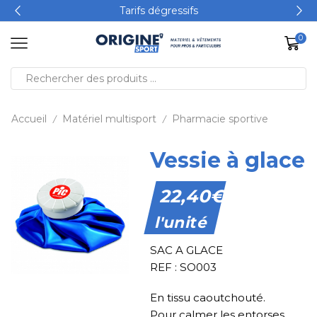
Tarifs dégressifs
0
Accueil
Matériel multisport
Pharmacie sportive
/
/
Vessie à glace
22,40
€
l'unité
SAC A GLACE
REF : SO003
En tissu caoutchouté.
Pour calmer les entorses,