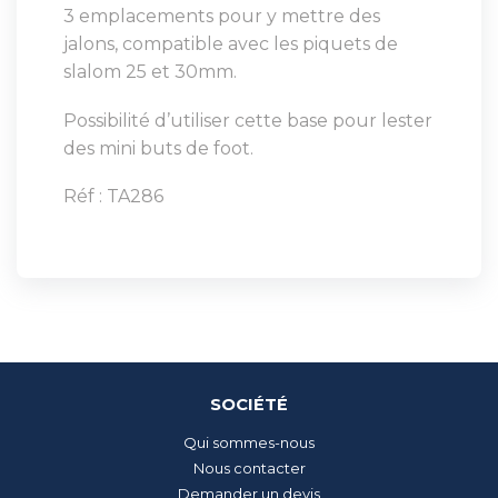
3 emplacements pour y mettre des
jalons, compatible avec les piquets de
slalom 25 et 30mm.
Possibilité d’utiliser cette base pour lester
des mini buts de foot.
Réf : TA286
SOCIÉTÉ
Qui sommes-nous
Nous contacter
Demander un devis