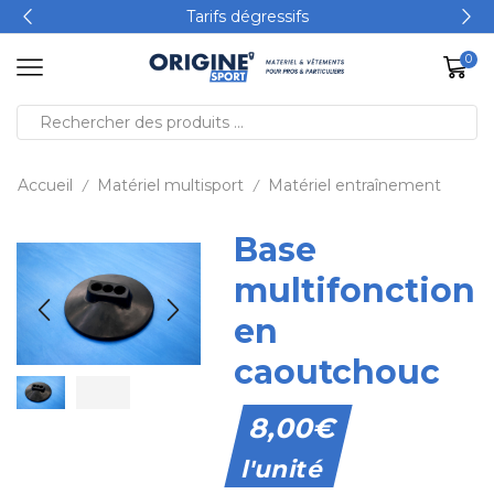
Tarifs dégressifs
0
Accueil
Matériel multisport
Matériel entraînement
/
/
Base
multifonction
en
caoutchouc
8,00
€
l'unité