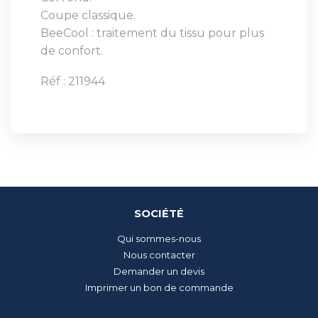
Coupe classique.
BeeCool : traitement du tissu pour plus
de confort.
Réf : 211944
SOCIÉTÉ
Qui sommes-nous
Nous contacter
Demander un devis
Imprimer un bon de commande