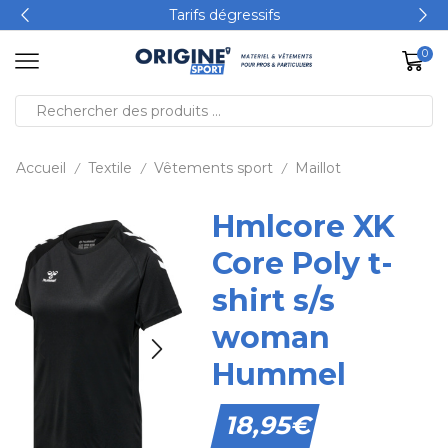
Tarifs dégressifs
0
Accueil
Textile
Vêtements sport
Maillot
/
/
/
Hmlcore XK
Core Poly t-
shirt s/s
woman
Hummel
18,95
€