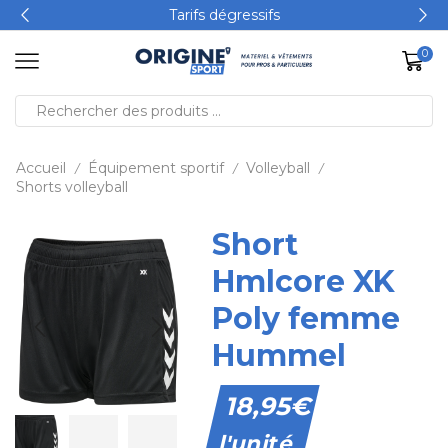
Tarifs dégressifs
0
Accueil
Équipement sportif
Volleyball
/
/
/
Shorts volleyball
Short
Hmlcore XK
Poly femme
Hummel
18,95
€
l'unité