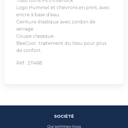
Tissu 100% PES interlock.
Logo Hummel et chevrons en print, avec
encre à base d’eau.
Ceinture élastique avec cordon de
serrage.
Coupe classique.
BeeCool : traitement du tissu pour plus
de confort.
Réf : 211468
SOCIÉTÉ
Qui sommes-nous