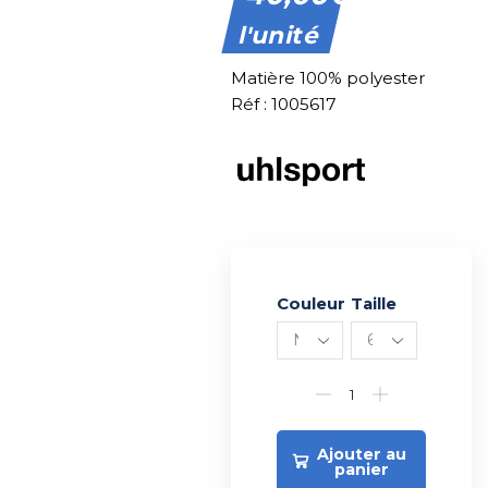
l'unité
Matière 100% polyester
Réf : 1005617
Couleur
Alternative:
Taille
Ajouter au
panier