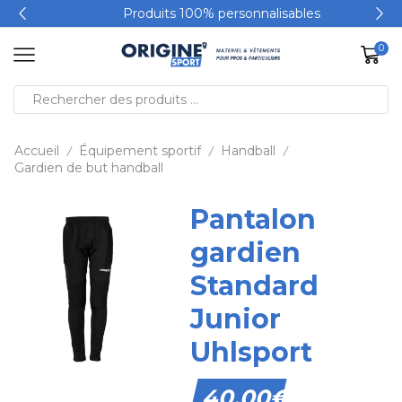
Produits 100% personnalisables
0
Accueil
Équipement sportif
Handball
/
/
/
Gardien de but handball
Pantalon
gardien
Standard
Junior
Uhlsport
40,00
€