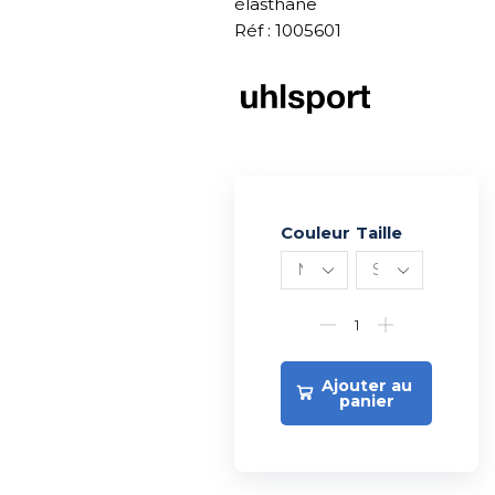
élasthane
Réf : 1005601
Couleur
Alternative:
Taille
Ajouter au
panier