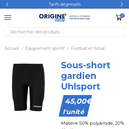
Tarifs dégressifs
0
Accueil
Équipement sportif
Football et futsal
/
/
Sous-short
gardien
Uhlsport
45,00
€
l'unité
Matière 50% polyamide, 20%