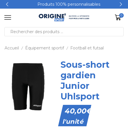
Produits 100% personnalisables
0
Accueil
Équipement sportif
Football et futsal
/
/
Sous-short
gardien
Junior
Uhlsport
40,00
€
l'unité