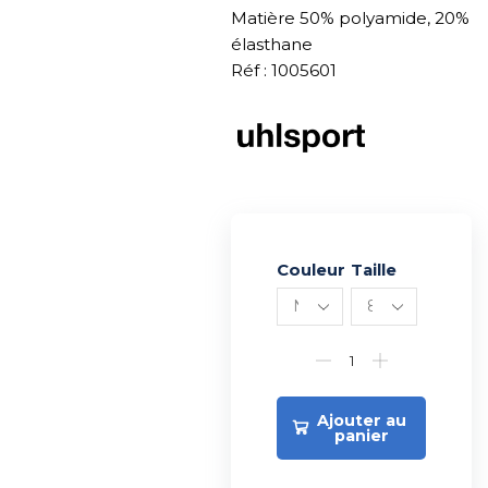
Matière 50% polyamide, 20%
élasthane
Réf : 1005601
Couleur
Alternative:
Taille
Ajouter au
panier