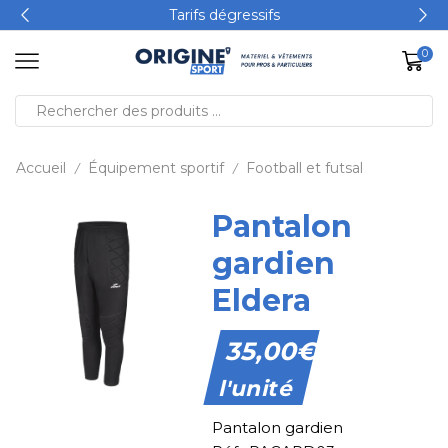
Tarifs dégressifs
0
Accueil
Équipement sportif
Football et futsal
/
/
Pantalon
gardien
Eldera
35,00
€
l'unité
Pantalon gardien