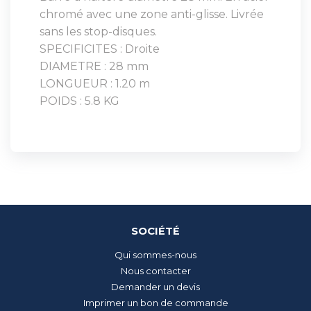
chromé avec une zone anti-glisse. Livrée
sans les stop-disques.
SPECIFICITES : Droite
DIAMETRE : 28 mm
LONGUEUR : 1.20 m
POIDS : 5.8 KG
SOCIÉTÉ
Qui sommes-nous
Nous contacter
Demander un devis
Imprimer un bon de commande