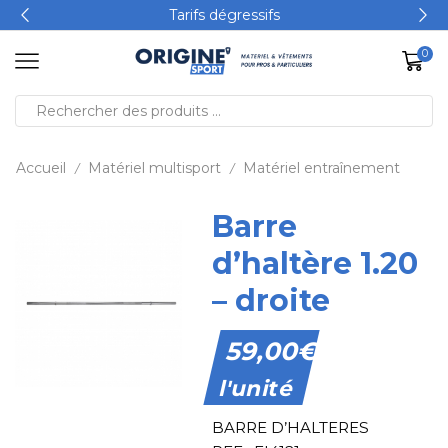
Tarifs dégressifs
0
Accueil
Matériel multisport
Matériel entraînement
/
/
Barre
d’haltère 1.20
– droite
59,00
€
l'unité
BARRE D’HALTERES