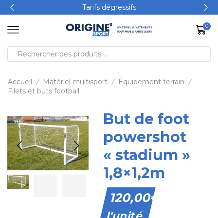
Tarifs dégressifs
0
Accueil
Matériel multisport
Équipement terrain
/
/
/
Filets et buts football
But de foot
powershot
« stadium »
1,8×1,2m
120,00
€
l'unité