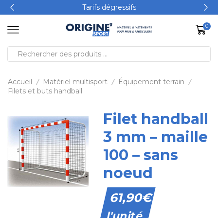
Tarifs dégressifs
0
Accueil
Matériel multisport
Équipement terrain
/
/
/
Filets et buts handball
Filet handball
3 mm – maille
100 – sans
noeud
61,90
€
l'unité