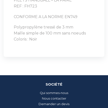
FILETS HANDBALL – LA PAIRE
REF : FH723
CONFORME A LA NORME EN749
Polypropylène tressé de 3 mm
Maille simple de 100 mm sans noeuds
Coloris : Noir
SOCIÉTÉ
Qui sommes-nous
Nous contacter
Demander un devis