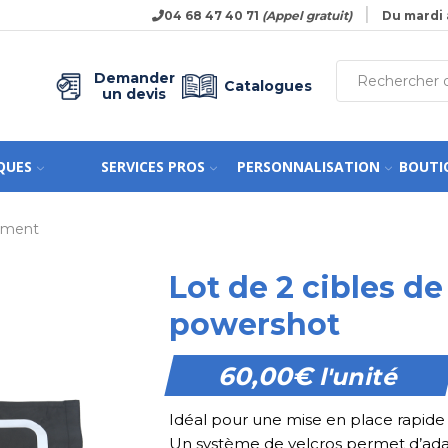
04 68 47 40 71
(Appel gratuit)
Du mardi 
Demander
Catalogues
un devis
QUES
SERVICES PROS
PERSONNALISATION
BOUTI
nement
Lot de 2 cibles de
powershot
60,00
€
l'unité
Idéal pour une mise en place rapide de
Un système de velcros permet d’adap