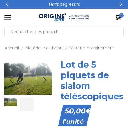
Tarifs dégressifs
0
Accueil
Matériel multisport
Matériel entraînement
/
/
Lot de 5
piquets de
slalom
téléscopiques
50,00
€
l'unité