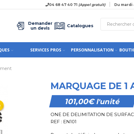
04 68 47 40 71
(Appel gratuit)
Du mardi 
Demander
Catalogues
un devis
QUES
SERVICES PROS
PERSONNALISATION
BOUTI
nement
MARQUAGE DE 1 A
101,00
€
l'unité
ONE DE DELIMITATION DE SURFA
REF : EN101