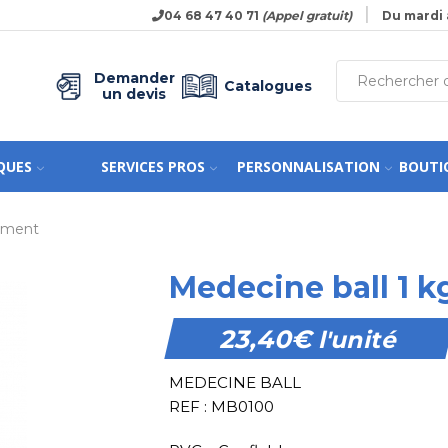
04 68 47 40 71
(Appel gratuit)
Du mardi 
Demander
Catalogues
un devis
QUES
SERVICES PROS
PERSONNALISATION
BOUTI
nement
Medecine ball 1 k
23,40
€
l'unité
MEDECINE BALL
REF : MB0100