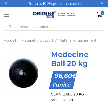
Produits 100% personnalisables
0
Accueil
Matériel multisport
Matériel entraînement
/
/
Medecine
Ball 20 kg
96,60
€
l'unité
SLAN BALL 20 KG
REF: FI01620