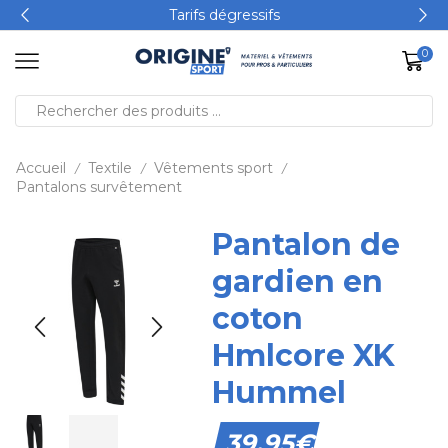
Tarifs dégressifs
0
Accueil
Textile
Vêtements sport
/
/
/
Pantalons survêtement
Pantalon de
gardien en
coton
Hmlcore XK
Hummel
39,95
€