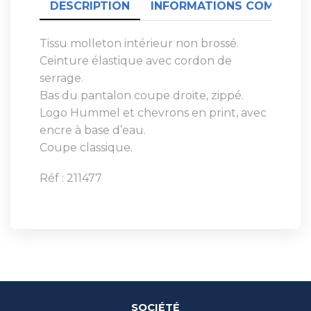
DESCRIPTION
INFORMATIONS COMPLÉME
Tissu molleton intérieur non brossé.
Ceinture élastique avec cordon de
serrage.
Bas du pantalon coupe droite, zippé.
Logo Hummel et chevrons en print, avec
encre à base d’eau.
Coupe classique.
Réf : 211477
SOCIÉTÉ