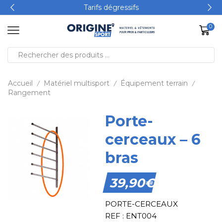
Tarifs dégressifs
0
Accueil
Matériel multisport
Équipement terrain
/
/
/
Rangement
Porte-
cerceaux – 6
bras
39,90
€
PORTE-CERCEAUX
REF : ENT004