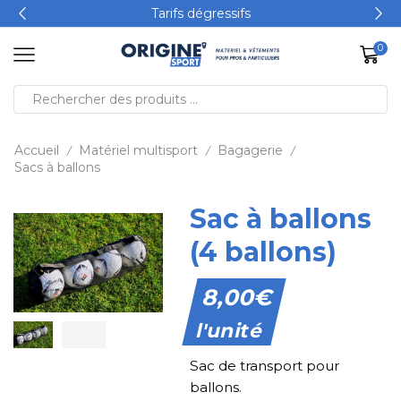
Tarifs dégressifs
0
Accueil
Matériel multisport
Bagagerie
/
/
/
Sacs à ballons
Sac à ballons
(4 ballons)
8,00
€
l'unité
Sac de transport pour
ballons.