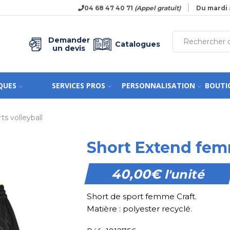
04 68 47 40 71
(Appel gratuit)
Du mardi 
Demander
Catalogues
un devis
QUES
SERVICES PROS
PERSONNALISATION
BOUTI
ts volleyball
Short Extend fem
40,00
€
l'unité
Short de sport femme Craft.
Matière : polyester recyclé.