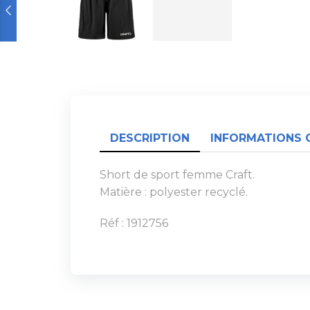
DESCRIPTION
INFORMATIONS 
Short de sport femme Craft.
Matière : polyester recyclé.
Réf : 1912756