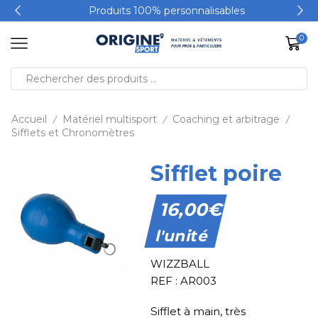
Produits 100% personnalisables
0
Accueil
Matériel multisport
Coaching et arbitrage
/
/
/
Sifflets et Chronomètres
Sifflet poire
16,00
€
l'unité
WIZZBALL
REF : AR003
Sifflet à main, très