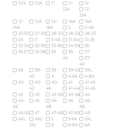
10.5
10A
11
11-
12
12A
12-
13A
12-
12A
14-
14A
16A
14A
16A
2
2-4A
25-30
27-30
28-31
28-32
28-33
2A
3
3-4A
31-34
31-35
32-34
32-36
33-36
34-39
35
35-37
35-38
36
36-
37
40
37-
40
38
38-
39
39-42
3XL
40
4
4-6A
4-8A
40
40-
40-
41
41-43
42
46
41-44
41-45
42
43
43-45
43-46
44
44-
45
45-
46
46-
46
48
48
46-50
47
47-49
47-50
4A
4XL
4XL-
5
5-6A
5XL
5XL
6
6-8A
6A