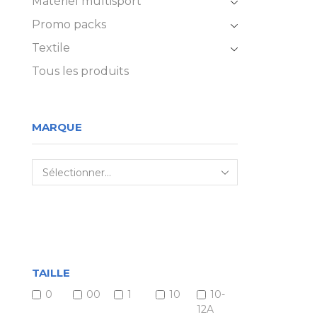
Matériel multisport
Promo packs
Textile
Tous les produits
MARQUE
TAILLE
0
00
1
10
10-
12A