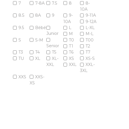
7
7-8A
7.5
8
8-
10A
8.5
8A
9
9-
9-11A
10A
9-12A
9.5
Bébé
L
L-XL
Junior
M
M-L
S
S-M
T0
T00
Senior
T1
T2
T3
T4
T5
T6
T7
TU
XL
XL-
XS
XS-S
XXL
XXL
XXL-
3XL
XXS
XXS-
XS