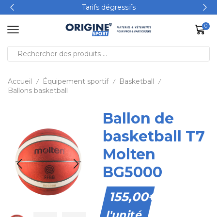
Tarifs dégressifs
0
Accueil
Équipement sportif
Basketball
/
/
/
Ballons basketball
Ballon de
basketball T7
Molten
BG5000
155,00
€
l'unité