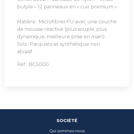
butyle – 12 panneaux en « cuir premium »
.
Matière : Microfibres PU avec une couche
de mousse réactive (plus souple, plus
dynamique, meilleure prise en main).
Sols : Parquets et synthétique non
abrasif.
Réf : BG5000
SOCIÉTÉ
Qui sommes-nous