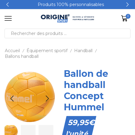
Produits 100% personnalisables
0
Accueil
Équipement sportif
Handball
/
/
/
Ballons handball
Ballon de
handball
Concept
Hummel
59,95
€
l'unité