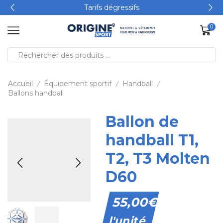
Tarifs dégressifs
0
Accueil
Équipement sportif
Handball
/
/
/
Ballons handball
Ballon de
handball T1,
T2, T3 Molten
D60
55,00
€
l'unité