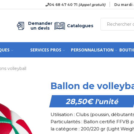
04 68 47 40 71
(Appel gratuit)
Du mardi 
Demander
Catalogues
un devis
QUES
SERVICES PROS
PERSONNALISATION
BOUTI
ons volleyball
Ballon de volleyb
28,50
€
l'unité
Utilisation : Clubs (poussin, débutants)
Particularités : Ballon certifié FFVB
la catégorie : 200/220 gr (Light Weigh