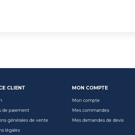
CE CLIENT
MON COMPTE
n
Mon compte
 de paiement
Mes commandes
ons générales de vente
Mes demandes de devis
s légales