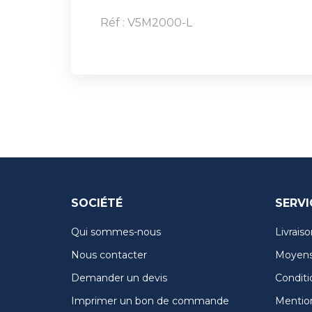
Réf : V5M2000-L
SOCIÉTÉ
SERVI
Qui sommes-nous
Livraiso
Nous contacter
Moyens
Demander un devis
Conditi
Imprimer un bon de commande
Mention