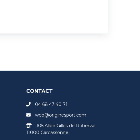
CONTACT
04 68 47 40 71
web@originesport.com
105 Allée Gilles de Roberval
11000 Carcassonne