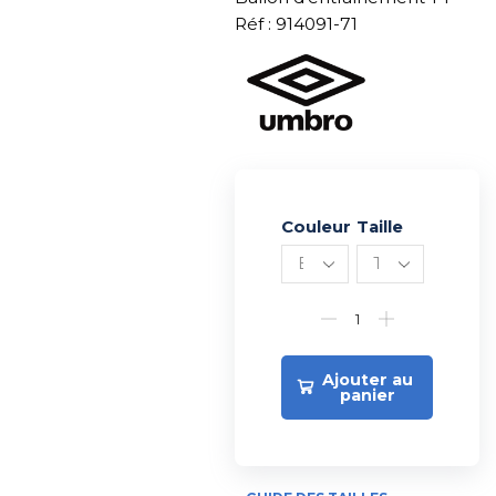
Réf : 914091-71
Couleur
Alternative:
Taille
Ajouter au
panier