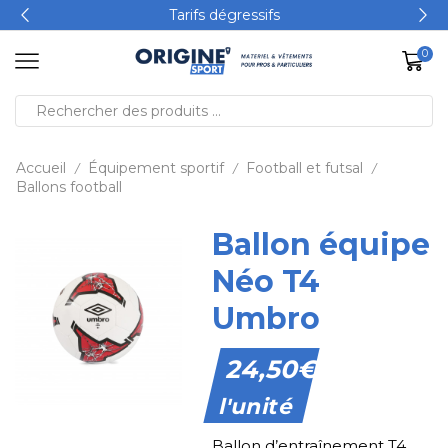
Tarifs dégressifs
0
Accueil
Équipement sportif
Football et futsal
/
/
/
Ballons football
Ballon équipe
Néo T4
Umbro
24,50
€
l'unité
Ballon d’entraînement T4