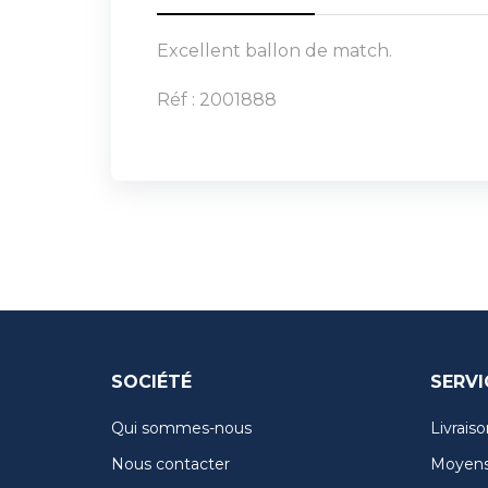
Excellent ballon de match.
Réf : 2001888
SOCIÉTÉ
SERVI
Qui sommes-nous
Livraiso
Nous contacter
Moyens