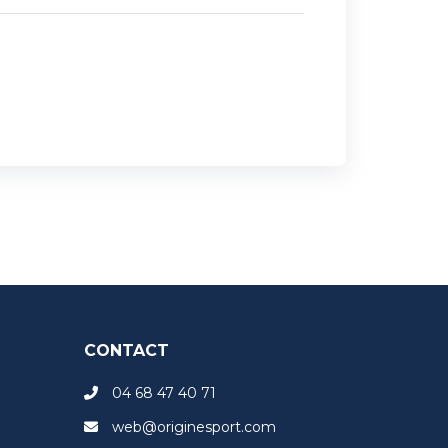
CONTACT
04 68 47 40 71
web@originesport.com