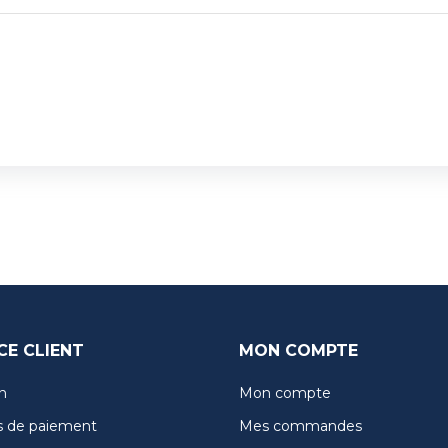
CE CLIENT
MON COMPTE
n
Mon compte
 de paiement
Mes commandes