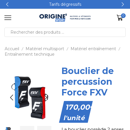
Tarifs dégressifs
0
Accueil
Matériel multisport
Matériel entraînement
/
/
/
Entraînement technique
Bouclier de
percussion
Force FXV
170,00
€
l'unité
La bouclier possède 2 anses