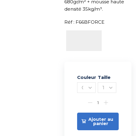
680gr/m² + mousse haute
densité 35kg/m³.
Réf : F66BFORCE
Couleur
Alternative:
Taille
Ajouter au
panier