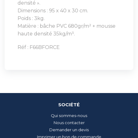
densité ».
Dimensions : 95 x 40 x 30 cm.
Poids : 3kg.
Matière : bâche PVC 680gr/m² + mousse
haute densité 35kg/m³.
Réf : F66BFORCE
SOCIÉTÉ
Qui sommes-nous
Nous contacter
Demander un devis
Imprimer un bon de commande