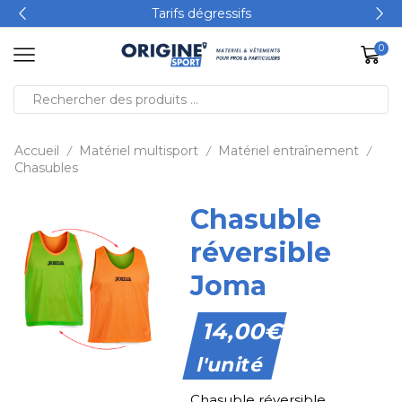
Tarifs dégressifs
0
Accueil
Matériel multisport
Matériel entraînement
/
/
/
Chasubles
Chasuble
réversible
Joma
14,00
€
l'unité
Chasuble réversible.