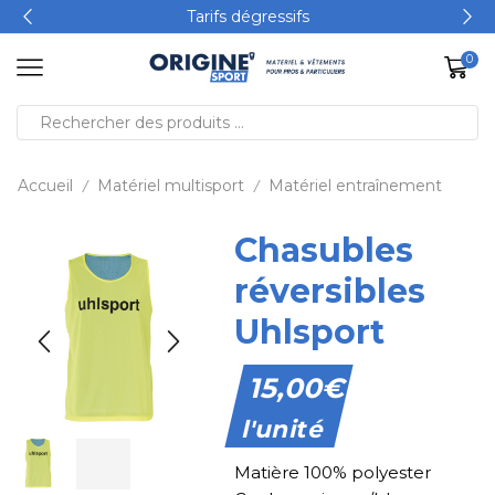
Tarifs dégressifs
0
Accueil
Matériel multisport
Matériel entraînement
/
/
Chasubles
réversibles
Uhlsport
15,00
€
l'unité
Matière 100% polyester