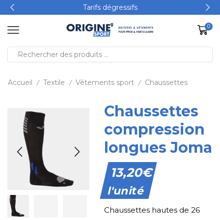
Tarifs dégressifs
0
Accueil
Textile
Vêtements sport
Chaussettes
/
/
/
Chaussettes
compression
longues Joma
13,20
€
l'unité
Chaussettes hautes de 26