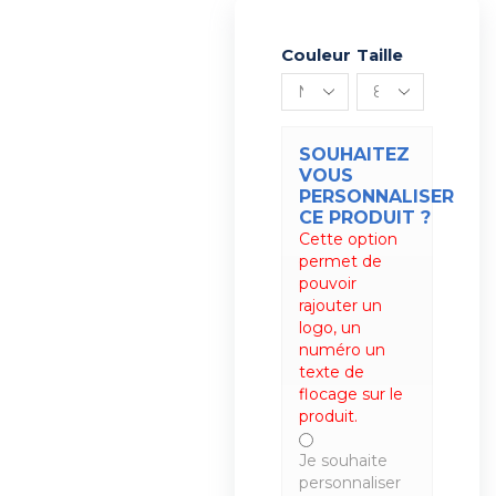
Couleur
Alternative:
Taille
SOUHAITEZ
VOUS
PERSONNALISER
CE PRODUIT ?
Cette option
permet de
pouvoir
rajouter un
logo, un
numéro un
texte de
flocage sur le
produit.
Je souhaite
personnaliser