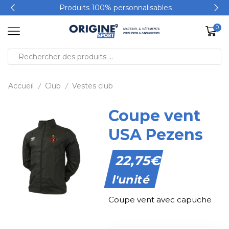
Produits 100% personnalisables
0
Accueil
Club
Vestes club
/
/
Coupe vent
USA Pezens
22,75
€
l'unité
Coupe vent avec capuche