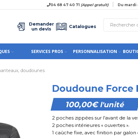
04 68 47 40 71
(Appel gratuit)
Du mardi 
Demander
Catalogues
un devis
QUES
SERVICES PROS
PERSONNALISATION
BOUTI
manteaux, doudounes
Doudoune Force 
100,00
€
l'unité
2 poches zippées sur l’avant de la ve
2 poches intérieures « ouvertes ».
1 caûche fixe, avec finition par galon 