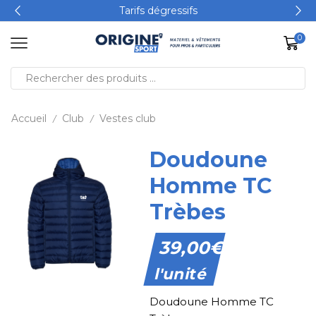
Tarifs dégressifs
0
Accueil
Club
Vestes club
/
/
Doudoune
Homme TC
Trèbes
39,00
€
l'unité
Doudoune Homme TC