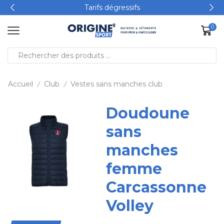
Tarifs dégressifs
0
Accueil
Club
Vestes sans manches club
/
/
Doudoune
sans
manches
femme
Carcassonne
Volley