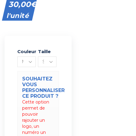
30,00
€
l'unité
Couleur
Alternative:
Taille
SOUHAITEZ
VOUS
PERSONNALISER
CE PRODUIT ?
Cette option
permet de
pouvoir
rajouter un
logo, un
numéro un