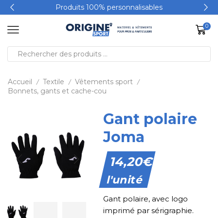
Produits 100% personnalisables
0
Accueil
Textile
Vêtements sport
/
/
/
Bonnets, gants et cache-cou
Gant polaire
Joma
14,20
€
l'unité
Gant polaire, avec logo
imprimé par sérigraphie.