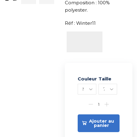
Composition : 100%
polyester.
Réf : Winter11
Couleur
Alternative:
Taille
Ajouter au
panier