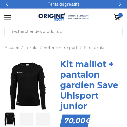
Tarifs dégressifs
0
Accueil
Textile
Vêtements sport
Kits textile
/
/
/
Kit maillot +
pantalon
gardien Save
Uhlsport
junior
70,00
€